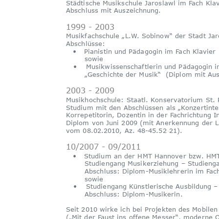
Städtische Musikschule Jaroslawl im Fach Klav
Abschluss mit Auszeichnung.
1999 - 2003
Musikfachschule „L.W. Sobinow“ der Stadt Jar
Abschlüsse:
•
Pianistin und Pädagogin im Fach Klavie
sowie
•
Musikwissenschaftlerin und Pädagogin i
„Geschichte der Musik“  (Diplom mit Au
2003 - 2009
Musikhochschule: Staatl. Konservatorium St. 
Studium mit den Abschlüssen als „Konzertinte
Korrepetitorin, Dozentin in der Fachrichtung In
Diplom von Juni 2009 (mit Anerkennung der L
vom 08.02.2010, Az. 48-45.52 21).
10/2007 - 09/2011
•
Studium an der HMT Hannover bzw. HM
Studiengang Musikerziehung – Studienga
Abschluss: Diplom-Musiklehrerin im Fach
sowie
•
Studiengang Künstlerische Ausbildung –
Abschluss: Diplom-Musikerin.
Seit 2010 wirke ich bei Projekten des Mobilen
(„Mit der Faust ins offene Messer“, moderne Op